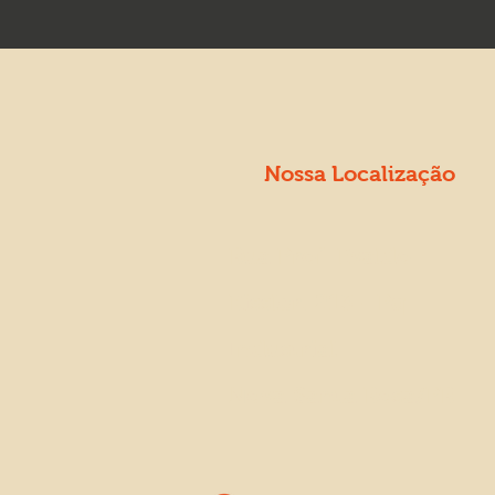
Nossa Localização
Rua Prof. Evaldo
Kissler, 213 - Pq.
Industrial
Nova Santa Rosa/PR