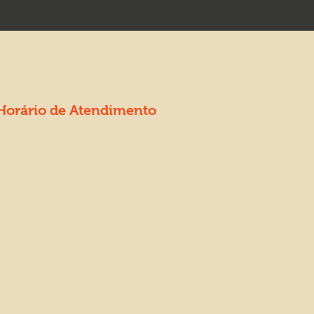
Horário de Atendimento
Segunda a Sexta
Das 8h as 12h
Das 13h30 as 18h