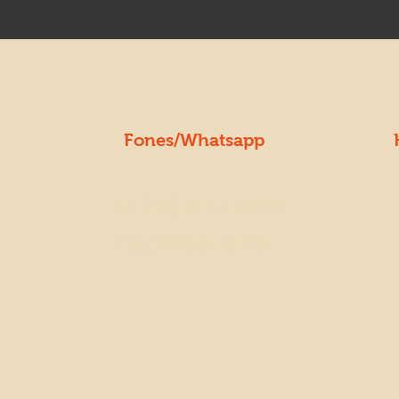
Fones/Whatsapp
+55 (45) 3253-8000
(45) 99825-0290