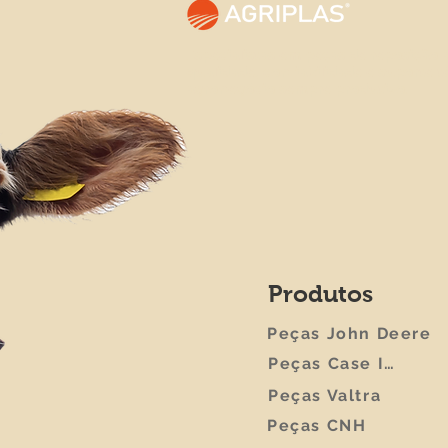
Especialistas em peças de reposição 
qualidade, confiabilidade e suporte 
agronegócio sempre produtivo.
Produtos
Peças John Deere
Peças Case IH
Peças Valtra
Peças CNH