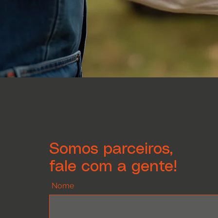
Somos parceiros,
fale com a gente!
Nome