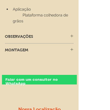
Aplicação
	Plataforma colhedora de 
grãos
OBSERVAÇÕES
As peças de reposição são 
MONTAGEM
vendidas sob consulta. Para mais 
informações, clique no botão 
A instalação do produto deverá obedecer 
"Falar com o consultor por 
as orientações do fabricante do 
Whatsapp" abaixo.
equipamento “original”, onde deverá se 
atentar aos seguintes pontos:
Manter a peça plástica bem 
Falar com um consultor no
WhatsApp
apoiada na base metálica para a 
fixação dos parafusos
Manter correta planicidade no 
perímetro inferior de apoio
Nossa Localização