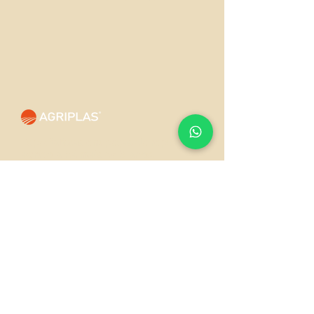
Especialistas em peças de reposição
agrícola há mais de 3 anos.
Oferecemos qualidade,
confiabilidade e suporte técnico
especializado para manter seu
agronegócio sempre produtivo.
Produtos
Peças John Deere