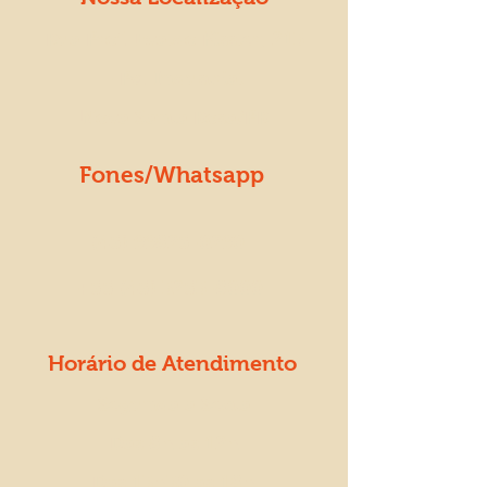
Rua Prof. Evaldo Kissler, 213
- Pq. Industrial
Nova Santa Rosa/PR
Fones/Whatsapp
(45) 99825-0290
+55 (45) 3253-8000
Horário de Atendimento
Segunda a Sexta
Das 8h as 12h
Das 13h30 as 18h