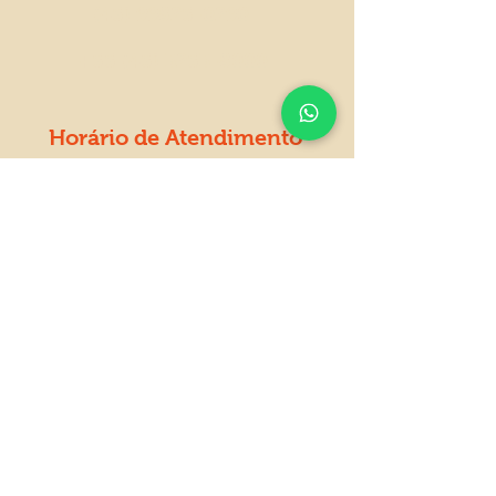
(45) 99825-0290
+55 (45) 3253-8000
Horário de Atendimento
Segunda a Sexta
Das 8h as 12h
Das 13h30 as 18h
Especialistas em peças de reposição