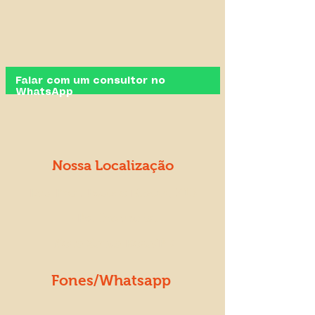
clique no botão "Falar com o 
Consulte o comercial
consultor por Whatsapp" abaixo.
Falar com um consultor no
WhatsApp
Nossa Localização
Rua Prof. Evaldo Kissler, 213
- Pq. Industrial
Nova Santa Rosa/PR
Fones/Whatsapp